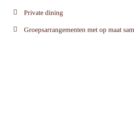
Private dining
Groepsarrangementen met op maat sam
Verjaardagen, borrels en babyshowers
Neem gerust
contact
met ons op om de moge
CONTACT
Groest 23, 1211CZ
Hilversum