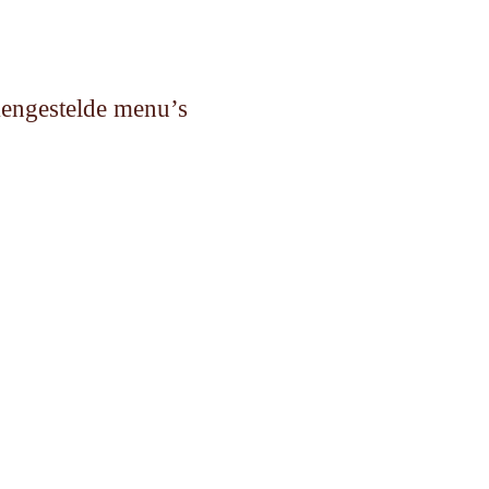
engestelde menu’s
lijkheden te bespreken. We zorgen samen voor